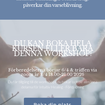
påverkar din varseblivning.
DU KAN BOKA HELA
KURSEN ELLER BARA
DENNA WORKSHOP!
Förberedelserna börjar 6/4 & träffen via
zoom är 8/4 18.00-21.00 2026
Du får tillgång till de workshops du bokar och de allmänna
delarna för Intuitiv Healing - Fördjupning
Boka din plats