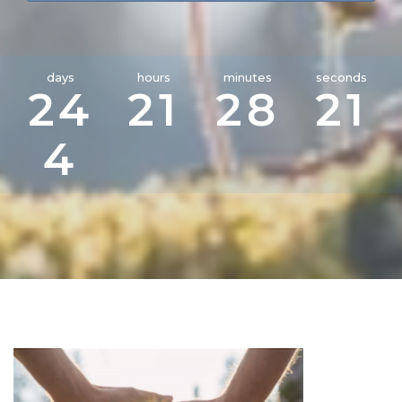
days
hours
minutes
seconds
2
4
2
1
2
8
2
0
4