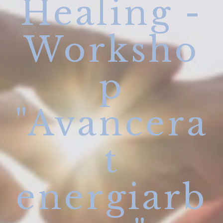
Healing -
Worksho
p
"Avancera
t
energiarb